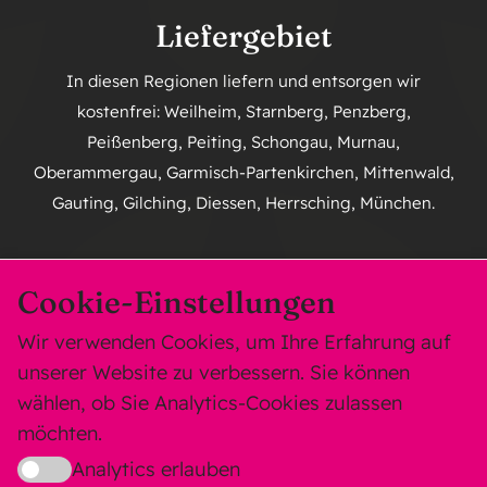
Liefergebiet
In diesen Regionen liefern und entsorgen wir
kostenfrei: Weilheim, Starnberg, Penzberg,
Peißenberg, Peiting, Schongau, Murnau,
Oberammergau, Garmisch-Partenkirchen, Mittenwald,
Gauting, Gilching, Diessen, Herrsching, München.
Cookie-Einstellungen
Wir verwenden Cookies, um Ihre Erfahrung auf
© Copyright 2023 - 2026 | Traumland | Alle Rechte
unserer Website zu verbessern. Sie können
vorbehalten | Powered by
Datenkünstler
wählen, ob Sie Analytics-Cookies zulassen
möchten.
Analytics erlauben