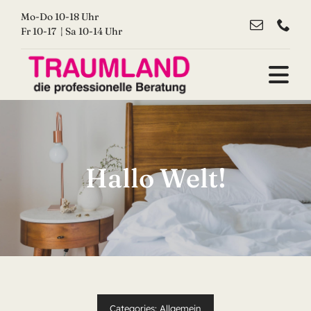
Zum
Mo-Do 10-18 Uhr
Inhalt
Fr 10-17 | Sa 10-14 Uhr
springen
Tog
Nav
Home
Matratzen
Hallo Welt!
Bettgestelle
Schmerzfrei
Über uns
Categories:
Allgemein